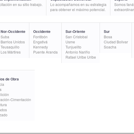
tación en su sitio trabajo.
Lo acompañamos en su estrategia
Somos fanáti
para obtener el máximo potencial.
extraordinar
Nor-Occidente
Occidente
Sur-Oriente
Sur
Suba
Fontibón
San Cristobal
Bosa
Barrios Unidos
Engativá
Usme
Ciudad Bolivar
Teusaquillo
Kennedy
Tunjuelito
Soacha
Los Mártires
Puente Aranda
Antonio Nariño
Rafael Uribe Uribe
os de Obra
cia
s
ición
ación-Cimentación
ctura
ados
izado