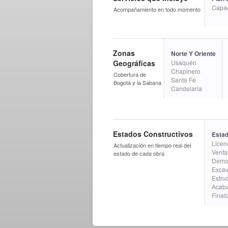
Capaci
Acompañamiento en todo momento
Zonas
Norte Y Oriente
Geográficas
Usaquén
Chapinero
Cobertura de
Santa Fé
Bogotá y la Sabana
Candelaria
Estados Constructivos
Estad
Licen
Actualización en tiempo real del
Venta
estado de cada obra
Demol
Excav
Estru
Acab
Final